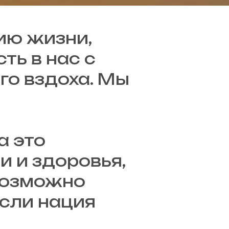
ию жизни,
ть в нас с
го вздоха. Мы
а это
и и здоровья,
евозможно
если нация