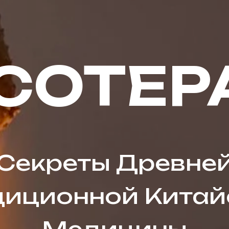
СОТЕР
Секреты Древне
диционной Китай