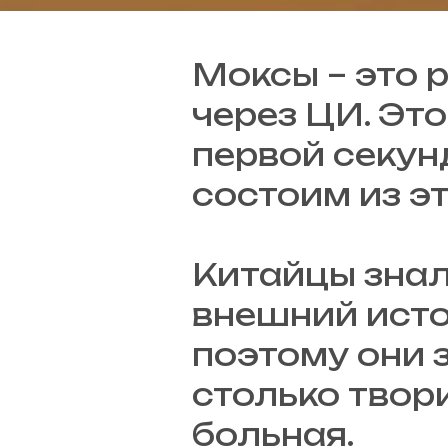
Моксы – это 
через ЦИ. Это
первой секун
состоим из эт
Китайцы знал
внешний исто
поэтому они 
столько твор
больная.