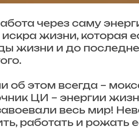
работа через саму энерг
 искра жизни, которая ес
ды жизни и до последне
ого.
и об этом всегда – мокс
чник ЦИ – энергии жизн
завоевали весь мир! Н
ить, работать и рожать 