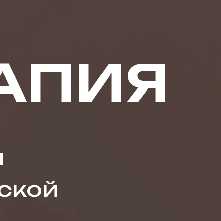
АПИЯ
й
ской