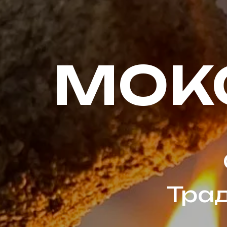
МОК
Тра