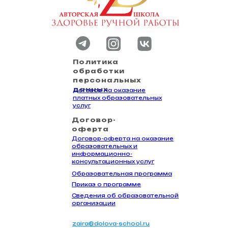
Политика
обработки
персональных
данных
Договор на оказание
платных образовательных
услуг
Договор-
оферта
Договор-оферта на оказание
образовательных и
информационно-
консультационных услуг
Образовательная программа
Приказ о программе
Сведения об образовательной
организации
zaira@dolova-school.ru